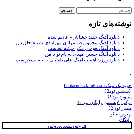
جستجو
برای:
نوشته‌های تازه
دانلود آهنگ جدید خشایار – عادتم شده
دانلود آهنگ محمودرضا مرادی مهرآبادی به نام حال دل
دانلود آهنگ هومان فکر میکنه تنهاست
دانلود آهنگ حسین مهدی به نام تو با من
دانلود ورژن آهسته آهنگ علی یاسینی به نام نمیخواستم
.
خرید بک لینک behtarinbacklink.com
لایسنس نود32
پسورد نود 32
اوکلی لایسنس رایگان نود 32
همیار نود 32
بهترین سئو
رایگان
فروش آنتی ویروس