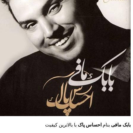
بابک مافی
بنام
احساس پاک
با بالاترین کیفیت