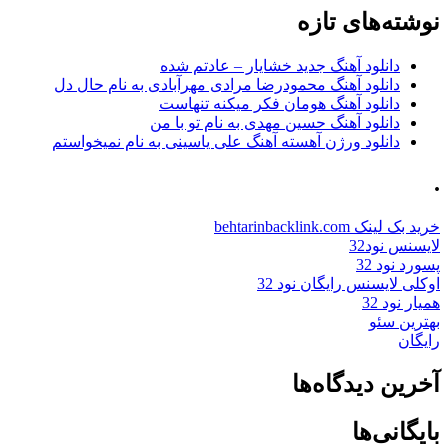
نوشته‌های تازه
دانلود آهنگ جدید خشایار – عادتم شده
دانلود آهنگ محمودرضا مرادی مهرآبادی به نام حال دل
دانلود آهنگ هومان فکر میکنه تنهاست
دانلود آهنگ حسین مهدی به نام تو با من
دانلود ورژن آهسته آهنگ علی یاسینی به نام نمیخواستم
.
خرید بک لینک behtarinbacklink.com
لایسنس نود32
پسورد نود 32
اوکلی لایسنس رایگان نود 32
همیار نود 32
بهترین سئو
رایگان
آخرین دیدگاه‌ها
بایگانی‌ها