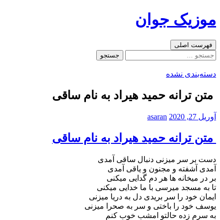
رفتن
موزیک جوان
به
نوشته‌ها
جست‌وجو
فهرست اصلی
جستجو
برای:
دسته‌بندی نشده
متن ترانه حمید هیراد به نام ساقی
آوریل 27, 2020
asaran
متن ترانه حمید هیراد به نام ساقی
دست بر سر میزنی دنبال ساقی آمدی
آمدی آشفته و مجنون و یاقی آمدی
بر در میخانه ها هر دم گدایی میکنی
تا به مسجد میرسی با ما خدایی میکنی
ایمان خود را سر بریدی دل به دریا میزنی
یوسف خود را باختی و سر به صحرا میزنی
به سرم زده حالتو امشب خوب کنم