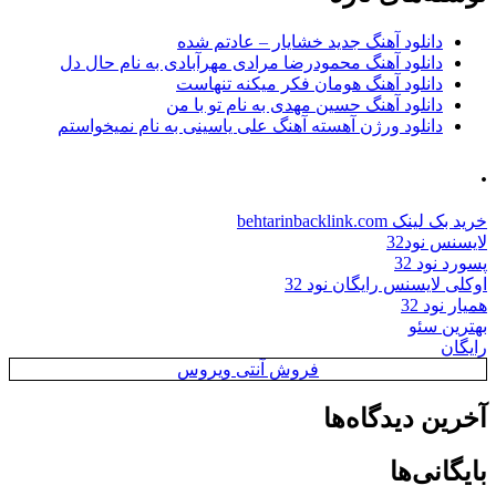
دانلود آهنگ جدید خشایار – عادتم شده
دانلود آهنگ محمودرضا مرادی مهرآبادی به نام حال دل
دانلود آهنگ هومان فکر میکنه تنهاست
دانلود آهنگ حسین مهدی به نام تو با من
دانلود ورژن آهسته آهنگ علی یاسینی به نام نمیخواستم
.
خرید بک لینک behtarinbacklink.com
لایسنس نود32
پسورد نود 32
اوکلی لایسنس رایگان نود 32
همیار نود 32
بهترین سئو
رایگان
فروش آنتی ویروس
آخرین دیدگاه‌ها
بایگانی‌ها