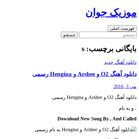
رفتن
موزیک جوان
به
نوشته‌ها
جست‌وجو
فهرست اصلی
جستجو
برای:
بایگانی برچسب: s
دانلود آهنگ جدید
دانلود آهنگ O2 و Arshee و Hengina رسمی
می 3, 2016
دانلود آهنگ O2 و Arshee و Hengina رسمی
،
و
به نام
Download New Song By , And Called