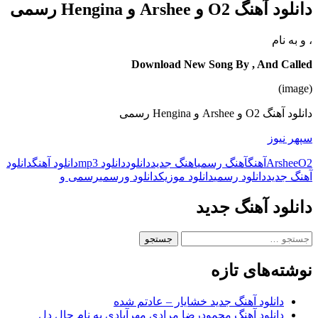
دانلود آهنگ O2 و Arshee و Hengina رسمی
،
و
به نام
Download New Song By , And Called
(image)
دانلود آهنگ O2 و Arshee و Hengina رسمی
سپهر نیوز
O2
Arshee
آهنگ
آهنگ رسمی
اهنگ جدید
دانلود
دانلود mp3
دانلود آهنگ
دانلود
آهنگ جدید
دانلود رسمی
دانلود موزیک
دانلود و
رسمی
رسمی و
دانلود آهنگ جدید
جستجو
برای:
نوشته‌های تازه
دانلود آهنگ جدید خشایار – عادتم شده
دانلود آهنگ محمودرضا مرادی مهرآبادی به نام حال دل