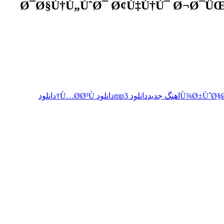
اهنگ جدید
دانلود mp3
دانلود Ù…Ø­Ø³Ù†
دانلود