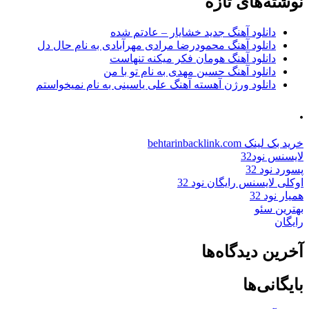
نوشته‌های تازه
دانلود آهنگ جدید خشایار – عادتم شده
دانلود آهنگ محمودرضا مرادی مهرآبادی به نام حال دل
دانلود آهنگ هومان فکر میکنه تنهاست
دانلود آهنگ حسین مهدی به نام تو با من
دانلود ورژن آهسته آهنگ علی یاسینی به نام نمیخواستم
.
خرید بک لینک behtarinbacklink.com
لایسنس نود32
پسورد نود 32
اوکلی لایسنس رایگان نود 32
همیار نود 32
بهترین سئو
رایگان
آخرین دیدگاه‌ها
بایگانی‌ها