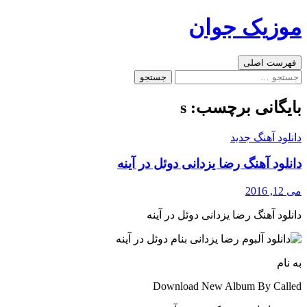
رفتن
موزیک جوان
به
نوشته‌ها
جست‌وجو
فهرست اصلی
جستجو
برای:
بایگانی برچسب: s
دانلود آهنگ جدید
دانلود آهنگ رضا یزدانی دوئل در آینه
می 12, 2016
دانلود آهنگ رضا یزدانی دوئل در آینه
به نام
Download New Album By Called