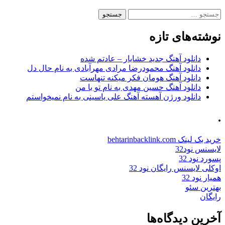
جستجو
برای:
نوشته‌های تازه
دانلود آهنگ جدید خشایار – عادتم شده
دانلود آهنگ محمودرضا مرادی مهرآبادی به نام حال دل
دانلود آهنگ هومان فکر میکنه تنهاست
دانلود آهنگ حسین مهدی به نام تو با من
دانلود ورژن آهسته آهنگ علی یاسینی به نام نمیخواستم
.
خرید بک لینک behtarinbacklink.com
لایسنس نود32
پسورد نود 32
اوکلی لایسنس رایگان نود 32
همیار نود 32
بهترین سئو
رایگان
آخرین دیدگاه‌ها