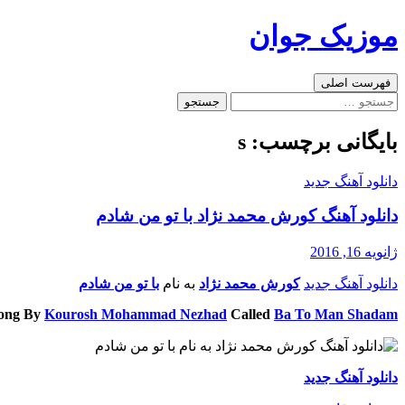
رفتن
موزیک جوان
به
نوشته‌ها
جست‌وجو
فهرست اصلی
جستجو
برای:
بایگانی برچسب: s
دانلود آهنگ جدید
دانلود آهنگ کورش محمد نژاد با تو من شادم
ژانویه 16, 2016
دانلود آهنگ جدید
کورش محمد نژاد
به نام
با تو من شادم
ong By
Kourosh Mohammad Nezhad
Called
Ba To Man Shadam
دانلود آهنگ جدید