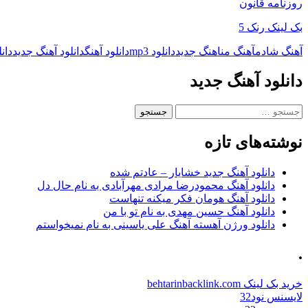
روزنامه قانون
بک لینک رنک 5
آهنگ شادم
آهنگ من
اهنگ جدید
دانلود mp3
دانلود آهنگ
دانلود آهنگ جدید
دان
دانلود آهنگ جدید
جستجو
برای:
نوشته‌های تازه
دانلود آهنگ جدید خشایار – عادتم شده
دانلود آهنگ محمودرضا مرادی مهرآبادی به نام حال دل
دانلود آهنگ هومان فکر میکنه تنهاست
دانلود آهنگ حسین مهدی به نام تو با من
دانلود ورژن آهسته آهنگ علی یاسینی به نام نمیخواستم
.
خرید بک لینک behtarinbacklink.com
لایسنس نود32