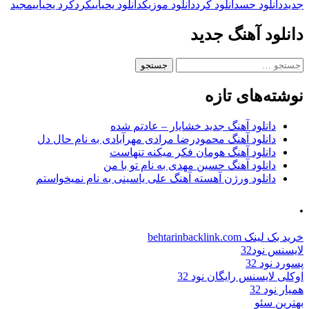
جدید
دانلود حس
دانلود کرد
دانلود موزیک
دانلود یحیایی
کرد
کرد یحیایی
مجید
دانلود آهنگ جدید
جستجو
برای:
نوشته‌های تازه
دانلود آهنگ جدید خشایار – عادتم شده
دانلود آهنگ محمودرضا مرادی مهرآبادی به نام حال دل
دانلود آهنگ هومان فکر میکنه تنهاست
دانلود آهنگ حسین مهدی به نام تو با من
دانلود ورژن آهسته آهنگ علی یاسینی به نام نمیخواستم
.
خرید بک لینک behtarinbacklink.com
لایسنس نود32
پسورد نود 32
اوکلی لایسنس رایگان نود 32
همیار نود 32
بهترین سئو