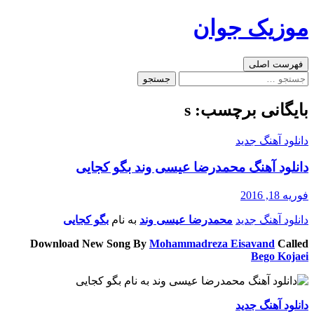
رفتن
موزیک جوان
به
نوشته‌ها
جست‌وجو
فهرست اصلی
جستجو
برای:
بایگانی برچسب: s
دانلود آهنگ جدید
دانلود آهنگ محمدرضا عیسی وند بگو کجایی
فوریه 18, 2016
دانلود آهنگ جدید
محمدرضا عیسی وند
به نام
بگو کجایی
Download New Song By
Mohammadreza Eisavand
Called
Bego Kojaei
دانلود آهنگ جدید