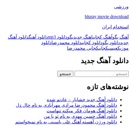
ورزشی
bluray movie download
استخدام ایران
آهنگ بگو
آهنگ کجایی
اهنگ جدید
بگو
دانلود mp3
دانلود آهنگ
دانلود آهنگ
جدید
دانلود بگو
دانلود کجایی
دانلود محمدرضا
دانلود
موزیک
عیسی
کجایی
کجایی محمدرضا
دانلود آهنگ جدید
جستجو
برای:
نوشته‌های تازه
دانلود آهنگ جدید خشایار – عادتم شده
دانلود آهنگ محمودرضا مرادی مهرآبادی به نام حال دل
دانلود آهنگ هومان فکر میکنه تنهاست
دانلود آهنگ حسین مهدی به نام تو با من
دانلود ورژن آهسته آهنگ علی یاسینی به نام نمیخواستم