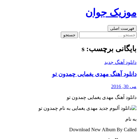
رفتن
موزیک جوان
به
نوشته‌ها
جست‌وجو
فهرست اصلی
جستجو
برای:
بایگانی برچسب: s
دانلود آهنگ جدید
دانلود آهنگ مهدی یغمایی چمدون تو
می 30, 2016
دانلود آهنگ مهدی یغمایی چمدون تو
به نام
Download New Album By Called