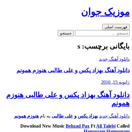
رفتن
موزیک جوان
به
نوشته‌ها
جست‌وجو
فهرست اصلی
جستجو
برای:
بایگانی برچسب: s
دانلود آهنگ جدید
دانلود آهنگ بهزاد پکس و علی طالبی هنوزم همونم
ژانویه 15, 2016
دانلود آهنگ بهزاد پکس و علی طالبی هنوزم
همونم
دانلود آهنگ جدید
بهزاد پکس
و
علی طالبی
به نام
هنوزم همونم
Download New Music
Behzad Pax
Ft
Ali Talebi
Called
Hanoozam Hamoonam