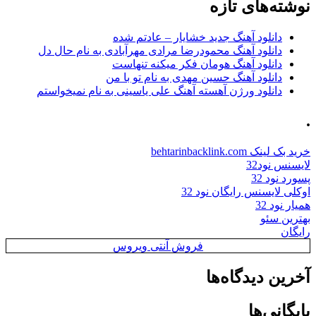
نوشته‌های تازه
دانلود آهنگ جدید خشایار – عادتم شده
دانلود آهنگ محمودرضا مرادی مهرآبادی به نام حال دل
دانلود آهنگ هومان فکر میکنه تنهاست
دانلود آهنگ حسین مهدی به نام تو با من
دانلود ورژن آهسته آهنگ علی یاسینی به نام نمیخواستم
.
خرید بک لینک behtarinbacklink.com
لایسنس نود32
پسورد نود 32
اوکلی لایسنس رایگان نود 32
همیار نود 32
بهترین سئو
رایگان
فروش آنتی ویروس
آخرین دیدگاه‌ها
بایگانی‌ها