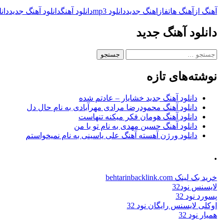
آهنگ از
آهنگ هاتف
از
اهنگ جدید
دانلود mp3
دانلود آهنگ
دانلود آهنگ جدید
دانل
دانلود آهنگ جدید
جستجو
برای:
نوشته‌های تازه
دانلود آهنگ جدید خشایار – عادتم شده
دانلود آهنگ محمودرضا مرادی مهرآبادی به نام حال دل
دانلود آهنگ هومان فکر میکنه تنهاست
دانلود آهنگ حسین مهدی به نام تو با من
دانلود ورژن آهسته آهنگ علی یاسینی به نام نمیخواستم
.
خرید بک لینک behtarinbacklink.com
لایسنس نود32
پسورد نود 32
اوکلی لایسنس رایگان نود 32
همیار نود 32