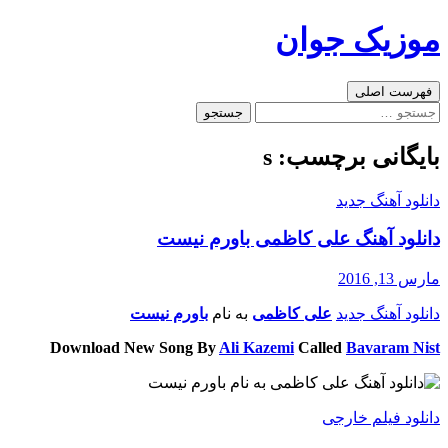
رفتن
موزیک جوان
به
نوشته‌ها
جست‌وجو
فهرست اصلی
جستجو
برای:
بایگانی برچسب: s
دانلود آهنگ جدید
دانلود آهنگ علی کاظمی باورم نیست
مارس 13, 2016
دانلود آهنگ جدید
علی کاظمی
به نام
باورم نیست
Download New Song By
Ali Kazemi
Called
Bavaram Nist
دانلود فیلم خارجی