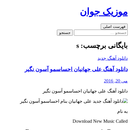
رفتن
موزیک جوان
به
نوشته‌ها
جست‌وجو
فهرست اصلی
جستجو
برای:
بایگانی برچسب: s
دانلود آهنگ جدید
دانلود آهنگ علی جهانیان احساسمو آسون نگیر
می 20, 2016
دانلود آهنگ علی جهانیان احساسمو آسون نگیر
به نام
Download New Music Called