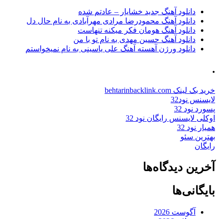
دانلود آهنگ جدید خشایار – عادتم شده
دانلود آهنگ محمودرضا مرادی مهرآبادی به نام حال دل
دانلود آهنگ هومان فکر میکنه تنهاست
دانلود آهنگ حسین مهدی به نام تو با من
دانلود ورژن آهسته آهنگ علی یاسینی به نام نمیخواستم
.
خرید بک لینک behtarinbacklink.com
لایسنس نود32
پسورد نود 32
اوکلی لایسنس رایگان نود 32
همیار نود 32
بهترین سئو
رایگان
آخرین دیدگاه‌ها
بایگانی‌ها
آگوست 2026