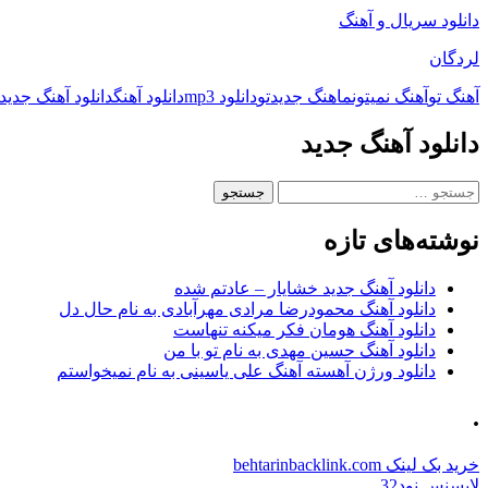
دانلود سریال و آهنگ
لردگان
آهنگ تو
آهنگ نمیتونم
اهنگ جدید
تو
دانلود mp3
دانلود آهنگ
دانلود آهنگ جدید
دانلود آهنگ جدید
جستجو
برای:
نوشته‌های تازه
دانلود آهنگ جدید خشایار – عادتم شده
دانلود آهنگ محمودرضا مرادی مهرآبادی به نام حال دل
دانلود آهنگ هومان فکر میکنه تنهاست
دانلود آهنگ حسین مهدی به نام تو با من
دانلود ورژن آهسته آهنگ علی یاسینی به نام نمیخواستم
.
خرید بک لینک behtarinbacklink.com
لایسنس نود32