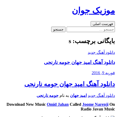
رفتن
موزیک جوان
به
نوشته‌ها
جست‌وجو
فهرست اصلی
جستجو
برای:
بایگانی برچسب: s
دانلود آهنگ جدید
دانلود آهنگ امید جهان جومه نارنجی
فوریه 9, 2016
دانلود آهنگ امید جهان جومه نارنجی
دانلود آهنگ جدید
امید جهان
به نام
جومه نارنجی
Download New Music
Omid Jahan
Called
Joome Narenji
On
Radio Javan Music