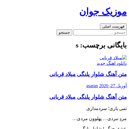
رفتن
موزیک جوان
به
نوشته‌ها
جست‌وجو
فهرست اصلی
جستجو
برای:
بایگانی برچسب: s
دانلود اهنگ جدید
متن آهنگ شلوار پلنگی میلاد قربانی
آوریل 27, 2020
asaran
متن آهنگ شلوار پلنگی میلاد قربانی
تمی یاری؛ سردمداری
مردِ نبردی… پهلوون مردی…
عشق جنگی! شلوار پلنگی…