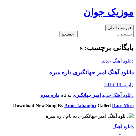
رفتن
موزیک جوان
به
نوشته‌ها
جست‌وجو
فهرست اصلی
جستجو
برای:
بایگانی برچسب: s
دانلود آهنگ جدید
دانلود آهنگ امیر جهانگیری داره میره
ژانویه 19, 2016
دانلود آهنگ جدید
امیر جهانگیری
به نام
داره میره
Download New Song By
Amir Jahangiri
Called
Dare Mire
دانلود آهنگ