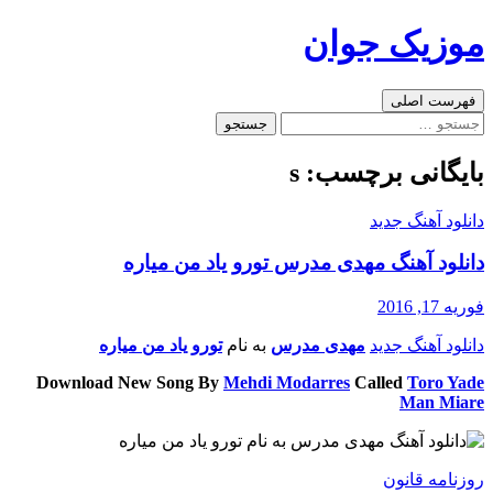
رفتن
موزیک جوان
به
نوشته‌ها
جست‌وجو
فهرست اصلی
جستجو
برای:
بایگانی برچسب: s
دانلود آهنگ جدید
دانلود آهنگ مهدی مدرس تورو یاد من میاره
فوریه 17, 2016
دانلود آهنگ جدید
مهدی مدرس
به نام
تورو یاد من میاره
Download New Song By
Mehdi Modarres
Called
Toro Yade
Man Miare
روزنامه قانون