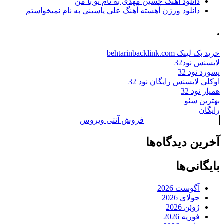
دانلود آهنگ حسین مهدی به نام تو با من
دانلود ورژن آهسته آهنگ علی یاسینی به نام نمیخواستم
.
خرید بک لینک behtarinbacklink.com
لایسنس نود32
پسورد نود 32
اوکلی لایسنس رایگان نود 32
همیار نود 32
بهترین سئو
رایگان
فروش آنتی ویروس
آخرین دیدگاه‌ها
بایگانی‌ها
آگوست 2026
جولای 2026
ژوئن 2026
فوریه 2026