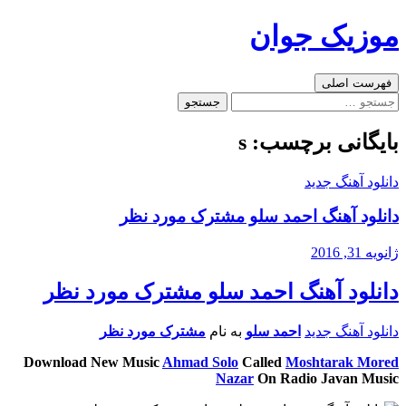
رفتن
موزیک جوان
به
نوشته‌ها
جست‌وجو
فهرست اصلی
جستجو
برای:
بایگانی برچسب: s
دانلود آهنگ جدید
دانلود آهنگ احمد سلو مشترک مورد نظر
ژانویه 31, 2016
دانلود آهنگ احمد سلو مشترک مورد نظر
دانلود آهنگ جدید
احمد سلو
به نام
مشترک مورد نظر
Download New Music
Ahmad Solo
Called
Moshtarak Mored
Nazar
On Radio Javan Music