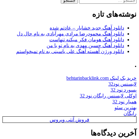
برای:
نوشته‌های تازه
دانلود آهنگ جدید خشایار – عادتم شده
دانلود آهنگ محمودرضا مرادی مهرآبادی به نام حال دل
دانلود آهنگ هومان فکر میکنه تنهاست
دانلود آهنگ حسین مهدی به نام تو با من
دانلود ورژن آهسته آهنگ علی یاسینی به نام نمیخواستم
.
خرید بک لینک behtarinbacklink.com
لایسنس نود32
پسورد نود 32
اوکلی لایسنس رایگان نود 32
همیار نود 32
بهترین سئو
رایگان
فروش آنتی ویروس
آخرین دیدگاه‌ها