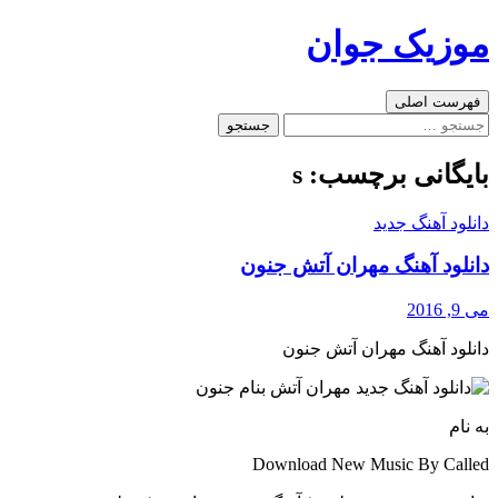
رفتن
موزیک جوان
به
نوشته‌ها
جست‌وجو
فهرست اصلی
جستجو
برای:
بایگانی برچسب: s
دانلود آهنگ جدید
دانلود آهنگ مهران آتش جنون
می 9, 2016
دانلود آهنگ مهران آتش جنون
به نام
Download New Music By Called