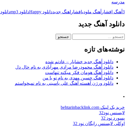
مدرسه
3
آهنگ افشار
آهنگ ملودی
افشار
اهنگ جدید
دانلود Happy
دانلود mp3
دانلود 
دانلود آهنگ جدید
جستجو
برای:
نوشته‌های تازه
دانلود آهنگ جدید خشایار – عادتم شده
دانلود آهنگ محمودرضا مرادی مهرآبادی به نام حال دل
دانلود آهنگ هومان فکر میکنه تنهاست
دانلود آهنگ حسین مهدی به نام تو با من
دانلود ورژن آهسته آهنگ علی یاسینی به نام نمیخواستم
.
خرید بک لینک behtarinbacklink.com
لایسنس نود32
پسورد نود 32
اوکلی لایسنس رایگان نود 32