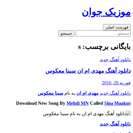
رفتن
موزیک جوان
به
نوشته‌ها
جست‌وجو
فهرست اصلی
جستجو
برای:
بایگانی برچسب: s
دانلود آهنگ جدید
دانلود آهنگ مهدی ام ان سینا معکوس
فوریه 20, 2016
دانلود آهنگ جدید
مهدی ام ان
به نام
سینا معکوس
Download New Song By
Mehdi MN
Called
Sina Maakus
دانلود آهنگ جدید