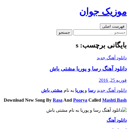
رفتن
موزیک جوان
به
نوشته‌ها
جست‌وجو
فهرست اصلی
جستجو
برای:
بایگانی برچسب: s
دانلود آهنگ جدید
دانلود آهنگ رسا و پوریا مشتی باش
فوریه 25, 2016
دانلود آهنگ جدید
رسا
و
پوریا
به نام
مشتی باش
Download New Song By
Rasa
And
Poorya
Called
Mashti Bash
دانلود آهنگ