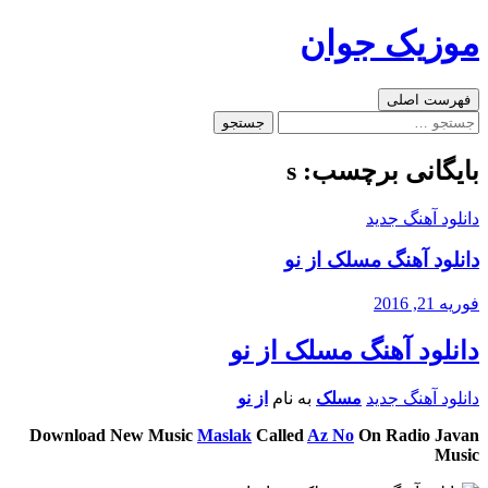
رفتن
موزیک جوان
به
نوشته‌ها
جست‌وجو
فهرست اصلی
جستجو
برای:
بایگانی برچسب: s
دانلود آهنگ جدید
دانلود آهنگ مسلک از نو
فوریه 21, 2016
دانلود آهنگ مسلک از نو
دانلود آهنگ جدید
مسلک
به نام
از نو
Download New Music
Maslak
Called
Az No
On Radio Javan
Music