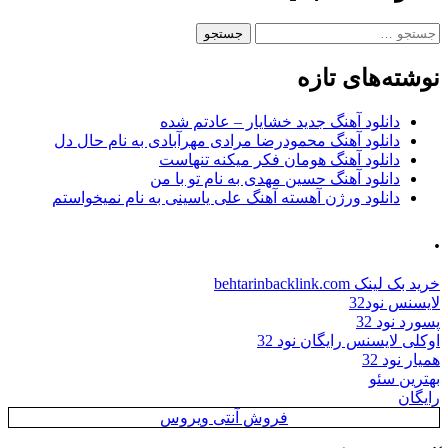
جستجو
برای:
نوشته‌های تازه
دانلود آهنگ جدید خشایار – عادتم شده
دانلود آهنگ محمودرضا مرادی مهرآبادی به نام حال دل
دانلود آهنگ هومان فکر میکنه تنهاست
دانلود آهنگ حسین مهدی به نام تو با من
دانلود ورژن آهسته آهنگ علی یاسینی به نام نمیخواستم
.
خرید بک لینک behtarinbacklink.com
لایسنس نود32
پسورد نود 32
اوکلی لایسنس رایگان نود 32
همیار نود 32
بهترین سئو
رایگان
فروش آنتی ویروس