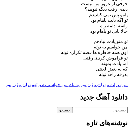
حرفی از غرور من نیست
دیدی رفت دیگه نیومد؟
پامو پس نمی کشیدم
تو اگه دلت باهام بود
واسه ادامه راه
حالا نایی تو پاهام بود
تو منو یادت نیادهم
من حواسم به توئه
اون همه خاطره ها قصه تکراره توئه
تو فراموش کردی رفتی
اما یادت بمونه
که یه بغض لعنتی
بدرقه راهه توئه
متن ترانه مهران بیژن پور به نام من حواسم به توئه
مهران بیژن پور
دانلود آهنگ جدید
جستجو
برای:
نوشته‌های تازه