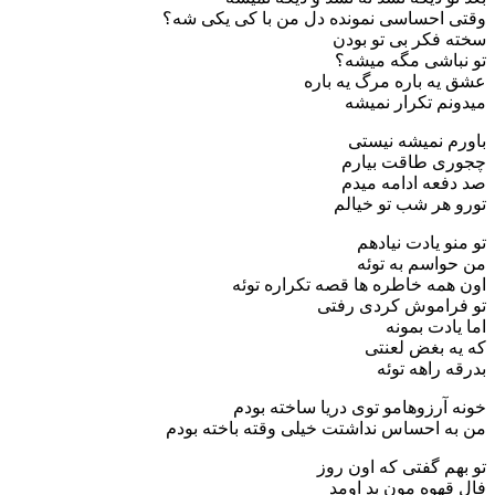
وقتی احساسی نمونده دل من با کی یکی شه؟
سخته فکر بی تو بودن
تو نباشی مگه میشه؟
عشق یه باره مرگ یه باره
میدونم تکرار نمیشه
باورم نمیشه نیستی
چجوری طاقت بیارم
صد دفعه ادامه میدم
تورو هر شب تو خیالم
تو منو یادت نیادهم
من حواسم به توئه
اون همه خاطره ها قصه تکراره توئه
تو فراموش کردی رفتی
اما یادت بمونه
که یه بغض لعنتی
بدرقه راهه توئه
خونه آرزوهامو توی دریا ساخته بودم
من به احساس نداشتت خیلی وقته باخته بودم
تو بهم گفتی که اون روز
فال قهوه مون بد اومد