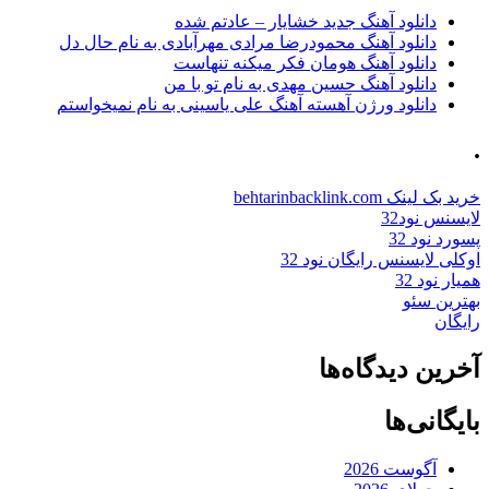
دانلود آهنگ جدید خشایار – عادتم شده
دانلود آهنگ محمودرضا مرادی مهرآبادی به نام حال دل
دانلود آهنگ هومان فکر میکنه تنهاست
دانلود آهنگ حسین مهدی به نام تو با من
دانلود ورژن آهسته آهنگ علی یاسینی به نام نمیخواستم
.
خرید بک لینک behtarinbacklink.com
لایسنس نود32
پسورد نود 32
اوکلی لایسنس رایگان نود 32
همیار نود 32
بهترین سئو
رایگان
آخرین دیدگاه‌ها
بایگانی‌ها
آگوست 2026