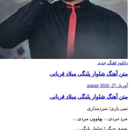
دانلود اهنگ جدید
متن آهنگ شلوار پلنگی میلاد قربانی
آوریل 27, 2020
asaran
متن آهنگ شلوار پلنگی میلاد قربانی
تمی یاری؛ سردمداری
مردِ نبردی… پهلوون مردی…
عشق جنگی! شلوار پلنگی…