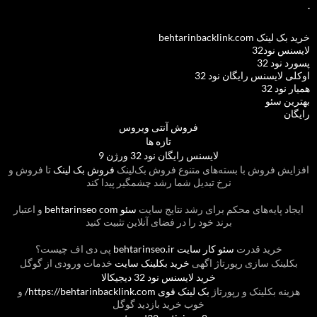
.
خرید بک لینک behtarinbacklink.com
لایسنس نود32
پسورد نود 32
اوکلی لایسنس رایگان نود 32
همیار نود 32
بهترین سئو
رایگان
فروش آنتی ویروس
تازه ها
لایسنس رایگان نود 32 ورژن 9
افزایش فروش با بسته‌های متنوع فروش بک‌لینک
فروش بک لینک
تا فروش و
نرخ تبدیل شما رشد چشمگیر پیدا کند
ایجاد پایه‌های محکم برای رشد نتایج سایت
سئو behtarinseo com
و اعتبار
برند خود را در فضای آنلاین تثبیت کنید
خرید قدرت
سئو کار سایت behtarinseo.ir
پی دی اف چیست؟
بکلینک سازی رپورتاژ اگهی
خرید بکلینک سایت
خدمات ورودی از گوگل
خرید لایسنس نود 32 دیجیکالا
هزینه بکلینک و رپورتاژ
بک لینک قوی https://behtarinbacklink.com/
و
خوب خرید بازدید گوگل