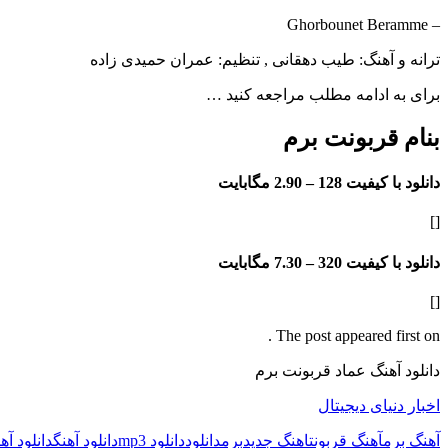
– Ghorbounet Beramme
ترانه و آهنگ: طیب دهقانی , تنظیم: عمران حمیدی زاده
برای به ادامه مطلب مراجعه کنید …
بنام قربونت برم
دانلود با کیفیت 128 –
2.90 مگابایت
[]
دانلود با کیفیت 320 –
7.30 مگابایت
[]
The post appeared first on .
دانلود آهنگ عماد قربونت برم
اخبار دنیای دیجیتال
آهنگ برم
آهنگ قربونت
اهنگ جدید
برم
دانلود
دانلود mp3
دانلود آهنگ
دانلود آه