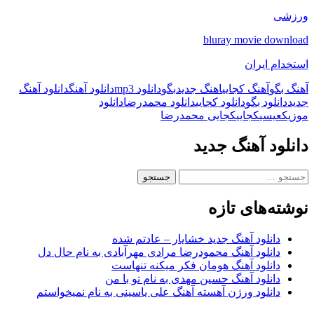
ورزشی
bluray movie download
استخدام ایران
آهنگ بگو
آهنگ کجایی
اهنگ جدید
بگو
دانلود mp3
دانلود آهنگ
دانلود آهنگ
جدید
دانلود بگو
دانلود کجایی
دانلود محمدرضا
دانلود
موزیک
عیسی
کجایی
کجایی محمدرضا
دانلود آهنگ جدید
جستجو
برای:
نوشته‌های تازه
دانلود آهنگ جدید خشایار – عادتم شده
دانلود آهنگ محمودرضا مرادی مهرآبادی به نام حال دل
دانلود آهنگ هومان فکر میکنه تنهاست
دانلود آهنگ حسین مهدی به نام تو با من
دانلود ورژن آهسته آهنگ علی یاسینی به نام نمیخواستم