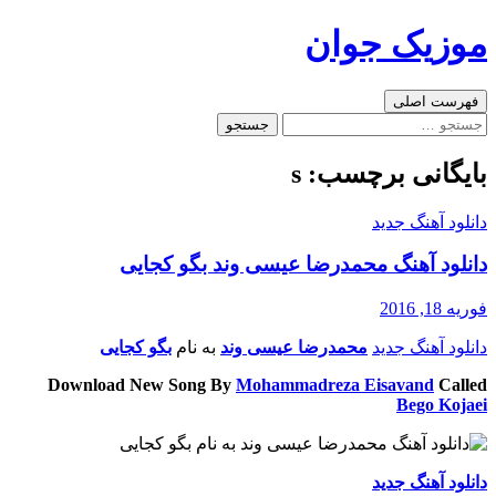
رفتن
موزیک جوان
به
نوشته‌ها
جست‌وجو
فهرست اصلی
جستجو
برای:
بایگانی برچسب: s
دانلود آهنگ جدید
دانلود آهنگ محمدرضا عیسی وند بگو کجایی
فوریه 18, 2016
دانلود آهنگ جدید
محمدرضا عیسی وند
به نام
بگو کجایی
Download New Song By
Mohammadreza Eisavand
Called
Bego Kojaei
دانلود آهنگ جدید