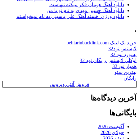
دانلود آهنگ هومان فکر میکنه تنهاست
دانلود آهنگ حسین مهدی به نام تو با من
دانلود ورژن آهسته آهنگ علی یاسینی به نام نمیخواستم
.
خرید بک لینک behtarinbacklink.com
لایسنس نود32
پسورد نود 32
اوکلی لایسنس رایگان نود 32
همیار نود 32
بهترین سئو
رایگان
فروش آنتی ویروس
آخرین دیدگاه‌ها
بایگانی‌ها
آگوست 2026
جولای 2026
ژوئن 2026