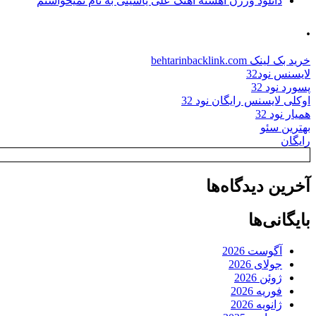
دانلود ورژن آهسته آهنگ علی یاسینی به نام نمیخواستم
.
خرید بک لینک behtarinbacklink.com
لایسنس نود32
پسورد نود 32
اوکلی لایسنس رایگان نود 32
همیار نود 32
بهترین سئو
رایگان
آخرین دیدگاه‌ها
بایگانی‌ها
آگوست 2026
جولای 2026
ژوئن 2026
فوریه 2026
ژانویه 2026