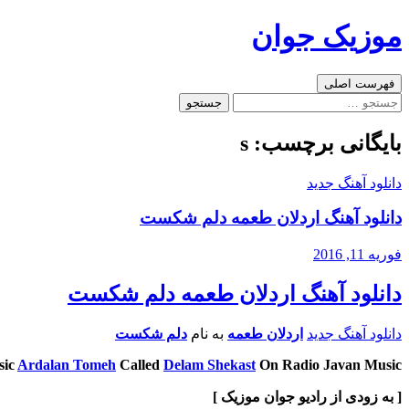
رفتن
موزیک جوان
به
نوشته‌ها
جست‌وجو
فهرست اصلی
جستجو
برای:
بایگانی برچسب: s
دانلود آهنگ جدید
دانلود آهنگ اردلان طعمه دلم شکست
فوریه 11, 2016
دانلود آهنگ اردلان طعمه دلم شکست
دانلود آهنگ جدید
اردلان طعمه
به نام
دلم شکست
sic
Ardalan Tomeh
Called
Delam Shekast
On Radio Javan Music
[ به زودی از رادیو جوان موزیک ]