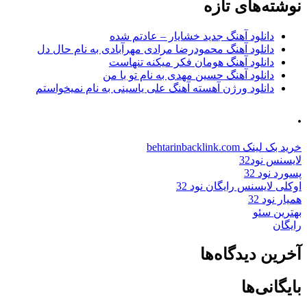
نوشته‌های تازه
دانلود آهنگ جدید خشایار – عادتم شده
دانلود آهنگ محمودرضا مرادی مهرآبادی به نام حال دل
دانلود آهنگ هومان فکر میکنه تنهاست
دانلود آهنگ حسین مهدی به نام تو با من
دانلود ورژن آهسته آهنگ علی یاسینی به نام نمیخواستم
.
خرید بک لینک behtarinbacklink.com
لایسنس نود32
پسورد نود 32
اوکلی لایسنس رایگان نود 32
همیار نود 32
بهترین سئو
رایگان
آخرین دیدگاه‌ها
بایگانی‌ها