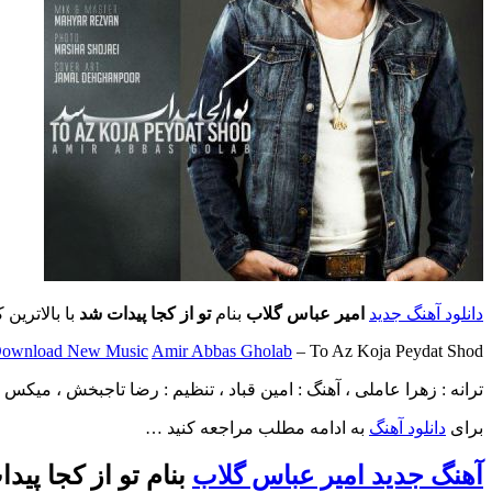
دانلود آهنگ جدید
امیر عباس گلاب
بنام
تو از کجا پیدات شد
با بالاترین 
ownload New Music
Amir Abbas Gholab
– To Az Koja Peydat Shod
ترانه : زهرا عاملی ، آهنگ : امین قباد ، تنظیم : رضا تاجبخش ، میکس
برای
دانلود آهنگ
به ادامه مطلب مراجعه کنید …
آهنگ جدید امیر عباس گلاب
بنام تو از کجا پید