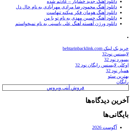
دانلود آهنگ جدید خشایار – عادتم شده
دانلود آهنگ محمودرضا مرادی مهرآبادی به نام حال دل
دانلود آهنگ هومان فکر میکنه تنهاست
دانلود آهنگ حسین مهدی به نام تو با من
دانلود ورژن آهسته آهنگ علی یاسینی به نام نمیخواستم
.
خرید بک لینک behtarinbacklink.com
لایسنس نود32
پسورد نود 32
اوکلی لایسنس رایگان نود 32
همیار نود 32
بهترین سئو
رایگان
فروش آنتی ویروس
آخرین دیدگاه‌ها
بایگانی‌ها
آگوست 2026