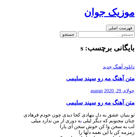
رفتن
موزیک جوان
به
نوشته‌ها
جست‌وجو
فهرست اصلی
جستجو
برای:
بایگانی برچسب: s
دانلود آهنگ جدید
متن آهنگ مه رو سپند سلیمی
جولای 29, 2020
asaran
متن آهنگ مه رو سپند سلیمی
تو بنیان عشق به دل بنهادی کجا دیدی چون خودم فرهادی
چنان مجنونم که دیگر لیلی
ب
ه دوری از من ندارد میلی
لب به سخن وا کن خوش سخن ای یارا
زمزمه کن با این نغمه دلها را