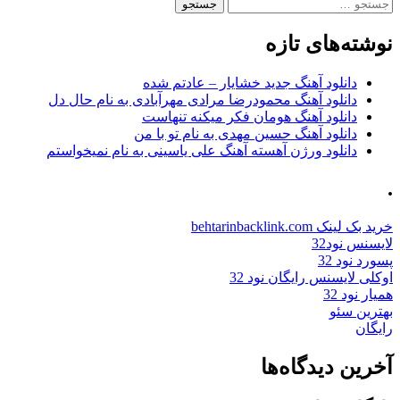
جستجو
برای:
نوشته‌های تازه
دانلود آهنگ جدید خشایار – عادتم شده
دانلود آهنگ محمودرضا مرادی مهرآبادی به نام حال دل
دانلود آهنگ هومان فکر میکنه تنهاست
دانلود آهنگ حسین مهدی به نام تو با من
دانلود ورژن آهسته آهنگ علی یاسینی به نام نمیخواستم
.
خرید بک لینک behtarinbacklink.com
لایسنس نود32
پسورد نود 32
اوکلی لایسنس رایگان نود 32
همیار نود 32
بهترین سئو
رایگان
آخرین دیدگاه‌ها