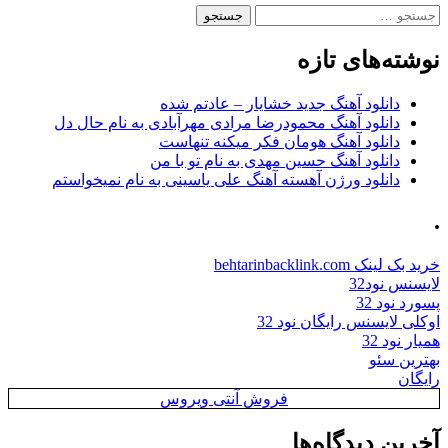
جستجو
برای:
نوشته‌های تازه
دانلود آهنگ جدید خشایار – عادتم شده
دانلود آهنگ محمودرضا مرادی مهرآبادی به نام حال دل
دانلود آهنگ هومان فکر میکنه تنهاست
دانلود آهنگ حسین مهدی به نام تو با من
دانلود ورژن آهسته آهنگ علی یاسینی به نام نمیخواستم
.
خرید بک لینک behtarinbacklink.com
لایسنس نود32
پسورد نود 32
اوکلی لایسنس رایگان نود 32
همیار نود 32
بهترین سئو
رایگان
فروش آنتی ویروس
آخرین دیدگاه‌ها