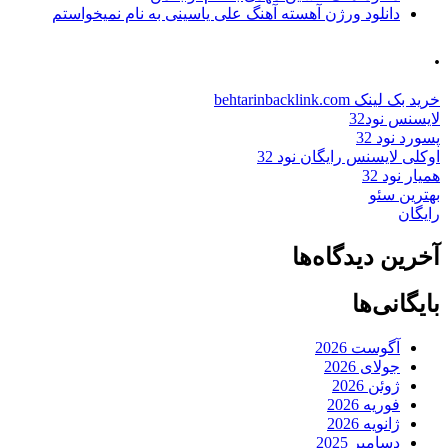
دانلود ورژن آهسته آهنگ علی یاسینی به نام نمیخواستم
.
خرید بک لینک behtarinbacklink.com
لایسنس نود32
پسورد نود 32
اوکلی لایسنس رایگان نود 32
همیار نود 32
بهترین سئو
رایگان
آخرین دیدگاه‌ها
بایگانی‌ها
آگوست 2026
جولای 2026
ژوئن 2026
فوریه 2026
ژانویه 2026
دسامبر 2025