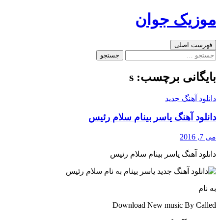
رفتن
موزیک جوان
به
نوشته‌ها
جست‌وجو
فهرست اصلی
جستجو
برای:
بایگانی برچسب: s
دانلود آهنگ جدید
دانلود آهنگ یاسر بینام سلام رئیس
می 7, 2016
دانلود آهنگ یاسر بینام سلام رئیس
به نام
Download New music By Called