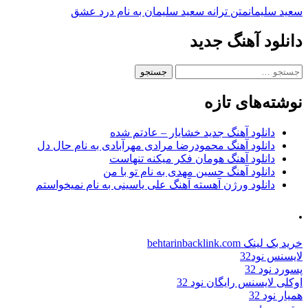
سعید سلیمان
متن ترانه سعید سلیمان به نام درد عشق
دانلود آهنگ جدید
جستجو
برای:
نوشته‌های تازه
دانلود آهنگ جدید خشایار – عادتم شده
دانلود آهنگ محمودرضا مرادی مهرآبادی به نام حال دل
دانلود آهنگ هومان فکر میکنه تنهاست
دانلود آهنگ حسین مهدی به نام تو با من
دانلود ورژن آهسته آهنگ علی یاسینی به نام نمیخواستم
.
خرید بک لینک behtarinbacklink.com
لایسنس نود32
پسورد نود 32
اوکلی لایسنس رایگان نود 32
همیار نود 32