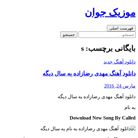
رفتن
موزیک جوان
به
نوشته‌ها
جست‌وجو
فهرست اصلی
جستجو
برای:
بایگانی برچسب: s
دانلود آهنگ جدید
دانلود آهنگ مهدی رضازاده یه سال دیگه
مارس 24, 2016
دانلود آهنگ مهدی رضازاده یه سال دیگه
به نام
Download New Song By Called