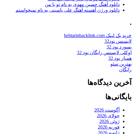
دانلود آهنگ حسین مهدی به نام تو با من
دانلود ورژن آهسته آهنگ علی یاسینی به نام نمیخواستم
.
خرید بک لینک behtarinbacklink.com
لایسنس نود32
پسورد نود 32
اوکلی لایسنس رایگان نود 32
همیار نود 32
بهترین سئو
رایگان
آخرین دیدگاه‌ها
بایگانی‌ها
آگوست 2026
جولای 2026
ژوئن 2026
فوریه 2026
ژانویه 2026