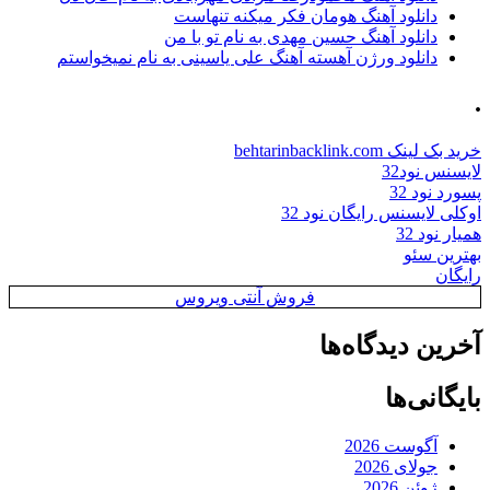
دانلود آهنگ هومان فکر میکنه تنهاست
دانلود آهنگ حسین مهدی به نام تو با من
دانلود ورژن آهسته آهنگ علی یاسینی به نام نمیخواستم
.
خرید بک لینک behtarinbacklink.com
لایسنس نود32
پسورد نود 32
اوکلی لایسنس رایگان نود 32
همیار نود 32
بهترین سئو
رایگان
فروش آنتی ویروس
آخرین دیدگاه‌ها
بایگانی‌ها
آگوست 2026
جولای 2026
ژوئن 2026