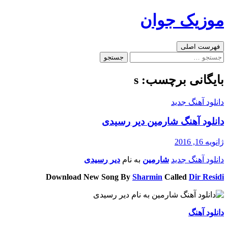
رفتن
موزیک جوان
به
نوشته‌ها
جست‌وجو
فهرست اصلی
جستجو
برای:
بایگانی برچسب: s
دانلود آهنگ جدید
دانلود آهنگ شارمین دیر رسیدی
ژانویه 16, 2016
دانلود آهنگ جدید
شارمین
به نام
دیر رسیدی
Download New Song By
Sharmin
Called
Dir Residi
دانلود آهنگ