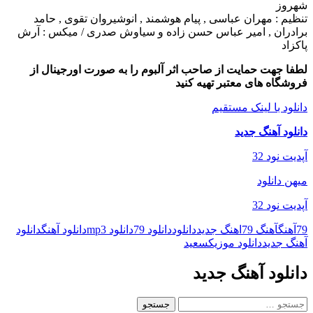
شهروز
تنظیم : مهران عباسی , پیام هوشمند , انوشیروان تقوی , حامد
برادران , امیر عباس حسن زاده و سیاوش صدری / میکس : آرش
پاکزاد
لطفا جهت حمایت از صاحب اثر آلبوم را به صورت اورجینال از
فروشگاه های معتبر تهیه کنید
دانلود با لینک مستقیم
دانلود آهنگ جدید
آپدیت نود 32
میهن دانلود
آپدیت نود 32
79
آهنگ
آهنگ 79
اهنگ جدید
دانلود
دانلود 79
دانلود mp3
دانلود آهنگ
دانلود
آهنگ جدید
دانلود موزیک
سعید
دانلود آهنگ جدید
جستجو