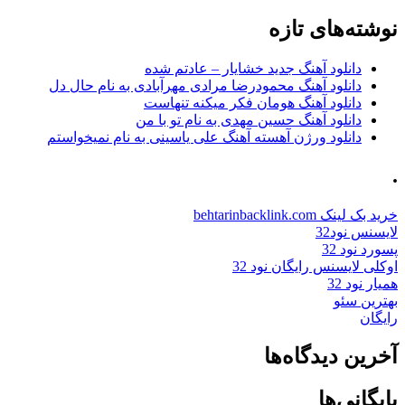
برای:
نوشته‌های تازه
دانلود آهنگ جدید خشایار – عادتم شده
دانلود آهنگ محمودرضا مرادی مهرآبادی به نام حال دل
دانلود آهنگ هومان فکر میکنه تنهاست
دانلود آهنگ حسین مهدی به نام تو با من
دانلود ورژن آهسته آهنگ علی یاسینی به نام نمیخواستم
.
خرید بک لینک behtarinbacklink.com
لایسنس نود32
پسورد نود 32
اوکلی لایسنس رایگان نود 32
همیار نود 32
بهترین سئو
رایگان
آخرین دیدگاه‌ها
بایگانی‌ها