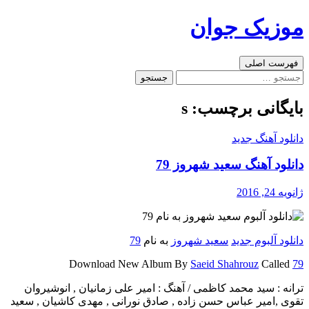
رفتن
موزیک جوان
به
نوشته‌ها
جست‌وجو
فهرست اصلی
جستجو
برای:
بایگانی برچسب: s
دانلود آهنگ جدید
دانلود آهنگ سعید شهروز 79
ژانویه 24, 2016
دانلود آلبوم جدید
سعید شهروز
به نام
79
Download New Album By
Saeid Shahrouz
Called
79
ترانه : سید محمد کاظمی / آهنگ : امیر علی زمانیان , انوشیروان
تقوی ,امیر عباس حسن زاده , صادق نورانی , مهدی کاشیان , سعید