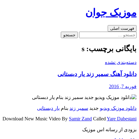
رفتن
موزیک جوان
به
نوشته‌ها
جست‌وجو
فهرست اصلی
جستجو
برای:
بایگانی برچسب: s
دسته‌بندی نشده
دانلود آهنگ سمیر زند یار دبستانی
فوریه 7, 2016
دانلود موزیک ویدیو
جدید
سمیر زند
بنام
یار دبستانی
Download New Music Video By
Samir Zand
Called
Yare Dabestani
بزودی از رسانه اس موزیک