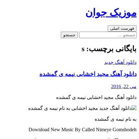
رفتن
موزیک جوان
به
نوشته‌ها
جست‌وجو
فهرست اصلی
جستجو
برای:
بایگانی برچسب: s
دانلود آهنگ جدید
دانلود آهنگ مجید اخشابی نیمه ی گمشده
می 22, 2016
دانلود آهنگ مجید اخشابی نیمه ی گمشده
به نام نیمه ی گمشده
Download New Music By Called Nimeye Gomshodeh