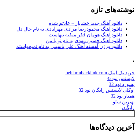
برای:
نوشته‌های تازه
دانلود آهنگ جدید خشایار – عادتم شده
دانلود آهنگ محمودرضا مرادی مهرآبادی به نام حال دل
دانلود آهنگ هومان فکر میکنه تنهاست
دانلود آهنگ حسین مهدی به نام تو با من
دانلود ورژن آهسته آهنگ علی یاسینی به نام نمیخواستم
.
خرید بک لینک behtarinbacklink.com
لایسنس نود32
پسورد نود 32
اوکلی لایسنس رایگان نود 32
همیار نود 32
بهترین سئو
رایگان
آخرین دیدگاه‌ها