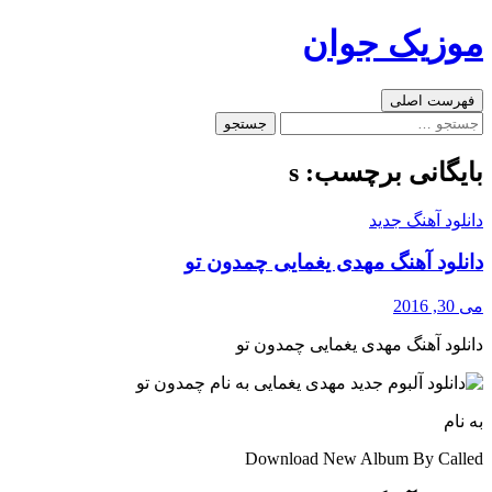
رفتن
موزیک جوان
به
نوشته‌ها
جست‌وجو
فهرست اصلی
جستجو
برای:
بایگانی برچسب: s
دانلود آهنگ جدید
دانلود آهنگ مهدی یغمایی چمدون تو
می 30, 2016
دانلود آهنگ مهدی یغمایی چمدون تو
به نام
Download New Album By Called