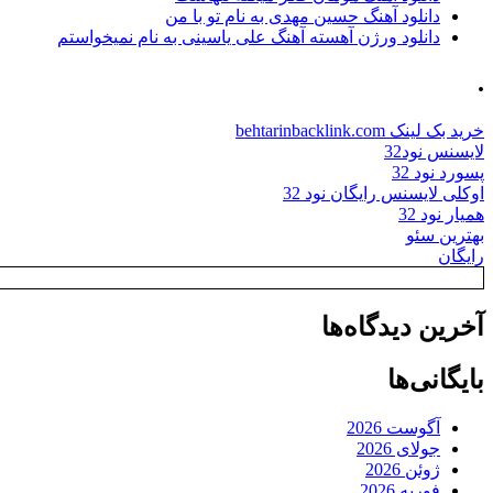
دانلود آهنگ حسین مهدی به نام تو با من
دانلود ورژن آهسته آهنگ علی یاسینی به نام نمیخواستم
.
خرید بک لینک behtarinbacklink.com
لایسنس نود32
پسورد نود 32
اوکلی لایسنس رایگان نود 32
همیار نود 32
بهترین سئو
رایگان
آخرین دیدگاه‌ها
بایگانی‌ها
آگوست 2026
جولای 2026
ژوئن 2026
فوریه 2026