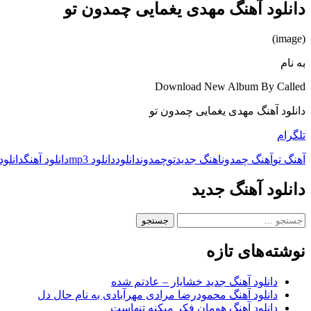
دانلود آهنگ مهدی یغمایی چمدون تو
(image)
به نام
Download New Album By Called
دانلود آهنگ مهدی یغمایی چمدون تو
تلگرام
آهنگ تو
آهنگ چمدون
اهنگ جدید
تو
چمدون
دانلود
دانلود mp3
دانلود آهنگ
دانلود
دانلود آهنگ جدید
جستجو
برای:
نوشته‌های تازه
دانلود آهنگ جدید خشایار – عادتم شده
دانلود آهنگ محمودرضا مرادی مهرآبادی به نام حال دل
دانلود آهنگ هومان فکر میکنه تنهاست