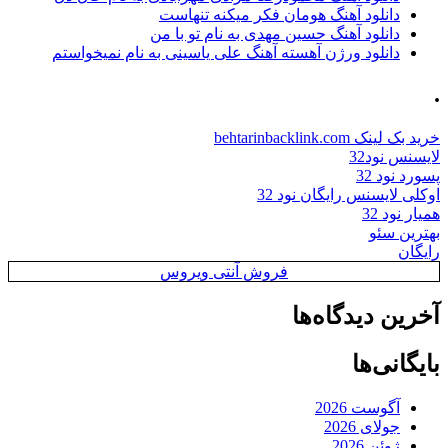
دانلود آهنگ هومان فکر میکنه تنهاست
دانلود آهنگ حسین مهدی به نام تو با من
دانلود ورژن آهسته آهنگ علی یاسینی به نام نمیخواستم
.
خرید بک لینک behtarinbacklink.com
لایسنس نود32
پسورد نود 32
اوکلی لایسنس رایگان نود 32
همیار نود 32
بهترین سئو
رایگان
فروش آنتی ویروس
آخرین دیدگاه‌ها
بایگانی‌ها
آگوست 2026
جولای 2026
ژوئن 2026