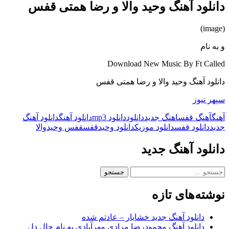
دانلود آهنگ وحید والا و رضا همتی قفس
(image)
و به نام
Download New Music By Ft Called
دانلود آهنگ وحید والا و رضا همتی قفس
سپهر نیوز
آهنگ
آهنگ قفس
اهنگ جدید
دانلود
دانلود mp3
دانلود آهنگ
دانلود آهنگ
جدید
دانلود قفس
دانلود موزیک
دانلود وحید
قفس
قفس وحید
والا
دانلود آهنگ جدید
جستجو
برای:
نوشته‌های تازه
دانلود آهنگ جدید خشایار – عادتم شده
دانلود آهنگ محمودرضا مرادی مهرآبادی به نام حال دل