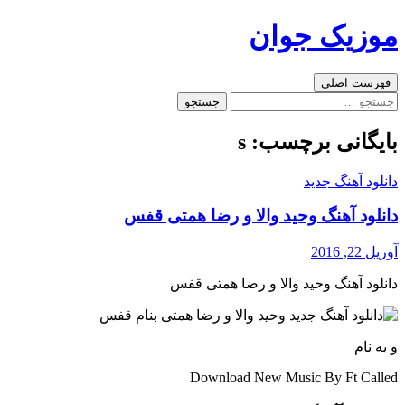
رفتن
موزیک جوان
به
نوشته‌ها
جست‌وجو
فهرست اصلی
جستجو
برای:
بایگانی برچسب: s
دانلود آهنگ جدید
دانلود آهنگ وحید والا و رضا همتی قفس
آوریل 22, 2016
دانلود آهنگ وحید والا و رضا همتی قفس
و به نام
Download New Music By Ft Called