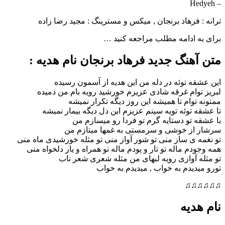
– Hedyeh
ترانه : فرهاد برنجان , میکس و مسترینگ : مجید رضا زاده
برای به ادامه مطلب مراجعه کنید …
متن آهنگ جدید فرهاد برنجان نام هدیه :
این عشقه توئه در دله من این هدیه از آسمون رسیده
لبریز توام غرقه شادی عزیزم خورشید رویه بام من دمیده
ممنونه توام تا همیشه این روز دیگه تکرار نمیشه
تا عشقه توئه تویه سینم عزیزم این دل دیگه بیمار نمیشه
با عشقه تو دستایه گرم تو فردا رو میسازم من
سرشار از خوشی و سرمستی به غمها میتازم من
تو نغمه ی ساز منی تو شور آواز منی تو مثله خورشیدی ماه منی
همه وجودم ماله تو تار و پودم ماله تو همراه و یار دلخواه منی
تو مثله آوازی رویه لبهای من مثله شعری شعر ناب
تورو میدیدم به خواب , میدیدم به خواب
♫♫♫♫♫♫
نام هدیه