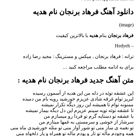
دانلود آهنگ فرهاد برنجان نام هدیه
(image)
فرهاد برنجان
بنام
هدیه
با بالاترین کیفیت
– Hedyeh
ترانه : فرهاد برنجان , میکس و مسترینگ : مجید رضا زاده
برای به ادامه مطلب مراجعه کنید …
متن آهنگ جدید فرهاد برنجان نام هدیه :
این عشقه توئه در دله من این هدیه از آسمون رسیده
لبریز توام غرقه شادی عزیزم خورشید رویه بام من دمیده
ممنونه توام تا همیشه این روز دیگه تکرار نمیشه
تا عشقه توئه تویه سینم عزیزم این دل دیگه بیمار نمیشه
با عشقه تو دستایه گرم تو فردا رو میسازم من
سرشار از خوشی و سرمستی به غمها میتازم من
تو نغمه ی ساز منی تو شور آواز منی تو مثله خورشیدی ماه منی
همه وجودم ماله تو تار و پودم ماله تو همراه و یار دلخواه منی