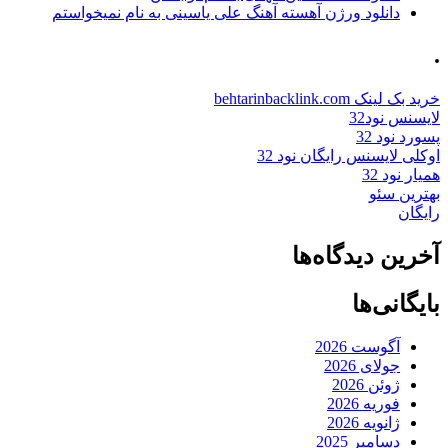
دانلود ورژن آهسته آهنگ علی یاسینی به نام نمیخواستم
.
خرید بک لینک behtarinbacklink.com
لایسنس نود32
پسورد نود 32
اوکلی لایسنس رایگان نود 32
همیار نود 32
بهترین سئو
رایگان
آخرین دیدگاه‌ها
بایگانی‌ها
آگوست 2026
جولای 2026
ژوئن 2026
فوریه 2026
ژانویه 2026
دسامبر 2025